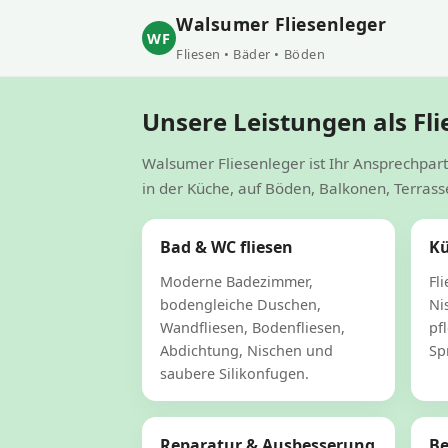
Walsumer Fliesenleger
WF
Fliesen • Bäder • Böden
Unsere Leistungen als Fli
Walsumer Fliesenleger ist Ihr Ansprechpa
in der Küche, auf Böden, Balkonen, Terra
Bad & WC fliesen
Kü
Moderne Badezimmer,
Fl
bodengleiche Duschen,
Ni
Wandfliesen, Bodenfliesen,
pf
Abdichtung, Nischen und
Sp
saubere Silikonfugen.
Reparatur & Ausbesserung
Be