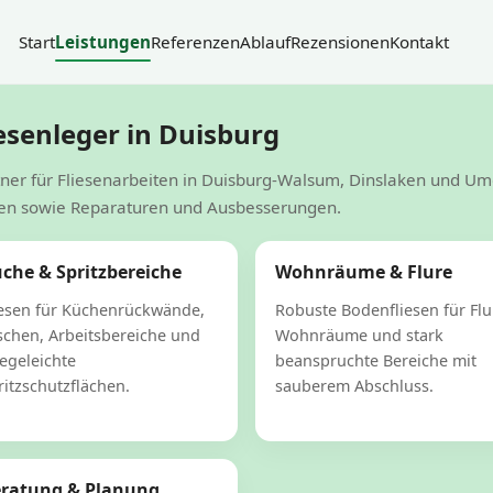
Start
Leistungen
Referenzen
Ablauf
Rezensionen
Kontakt
esenleger in Duisburg
rtner für Fliesenarbeiten in Duisburg-Walsum, Dinslaken und 
ssen sowie Reparaturen und Ausbesserungen.
che & Spritzbereiche
Wohnräume & Flure
iesen für Küchenrückwände,
Robuste Bodenfliesen für Flu
schen, Arbeitsbereiche und
Wohnräume und stark
legeleichte
beanspruchte Bereiche mit
ritzschutzflächen.
sauberem Abschluss.
ratung & Planung