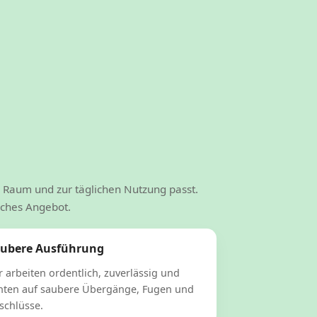
 Raum und zur täglichen Nutzung passt.
iches Angebot.
ubere Ausführung
r arbeiten ordentlich, zuverlässig und
hten auf saubere Übergänge, Fugen und
schlüsse.