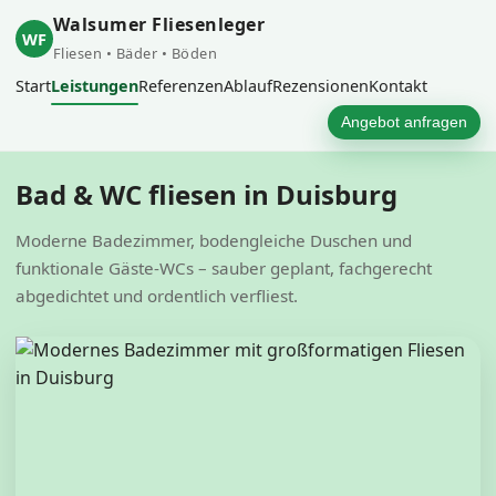
Walsumer Fliesenleger
WF
Fliesen • Bäder • Böden
Start
Leistungen
Referenzen
Ablauf
Rezensionen
Kontakt
Angebot anfragen
Bad & WC fliesen in Duisburg
Moderne Badezimmer, bodengleiche Duschen und
funktionale Gäste-WCs – sauber geplant, fachgerecht
abgedichtet und ordentlich verfliest.